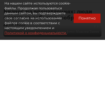
На нашем сайте используются cookie-
файлы. Продолжая пользоваться
Бизнес на впечатлениях: люди
данным сайтом, вы подтверждаете
платят за событие, собранное
Понятно
свое согласие на использование
для них
файлов cookie в соответствии с
настоящим уведомлением и
Автор фото:
Максим Змеев
Политикой о конфиденциальности.
04 августа 2026
15:51
3934
Читайте нас в мессенджере Max
dp.ru
Все материалы автора
Летний календарь событий
обогатился во многих регионах.
Сегмент сегодня привлекателен как
для культурных институтов, так и для
бизнеса из "непрофильных" сфер.