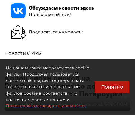
Обсуждаем новости здесь
Присоединяйтесь!
Подписаться на новости
Новости СМИ2
На нашем сайте используются cookie-
файлы. Продолжая пользоваться
Конец эпохи дисков на
данным сайтом, вы подтверждаете
PlayStation ударит по доходам
Понятно
свое согласие на использование
игровых магазинов Петербурга
файлов cookie в соответствии с
настоящим уведомлением и
Автор фото:
Lutsenko_Oleksandr/Shutterstock/FOTODOM
Политикой о конфиденциальности.
06 августа 2026
00:00
51
Читайте нас в мессенджере Max