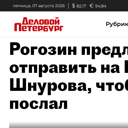
$
€
пятница, 07 августа 2026
82,17
94,84
Рубри
Рогозин пред
отправить на
Шнурова, что
послал