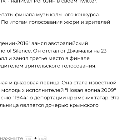
», - написал Рогозин в своем Twitter.
ьтаты финала музыкального конкурса.
 По итогам голосования жюри и зрителей
дении-2016" занял австралийский
of Silence. Он отстал от Джамалы на 23
лл и занял третье место в финале
едителем зрительского голосования.
ая и джазовая певица. Она стала известной
 молодых исполнителей "Новая волна 2009"
сню "1944" о депортации крымских татар. Эта
ельница является дочерью крымского
и нажмите
+