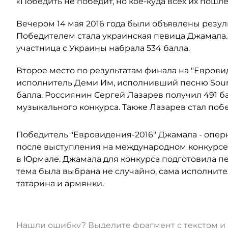
«Победить не победит, но кое-куда всех их пошлет
Вечером 14 мая 2016 года были объявлены резул
Победителем стала украинская певица Джамала.
участница с Украины набрала 534 балла.
Второе место по результатам финала на "Еврови
исполнитель Деми Им, исполнивший песню Sound 
балла. Россиянин Сергей Лазарев получил 491 ба
музыкального конкурса. Также Лазарев стал поб
Победитель "Евровидения-2016" Джамала - оперн
после выступления на международном конкурсе
в Юрмале. Джамала для конкурса подготовила пе
тема была выбрана не случайно, сама исполнит
татарина и армянки.
Нашли ошибку? Выделите фрагмент с текстом 