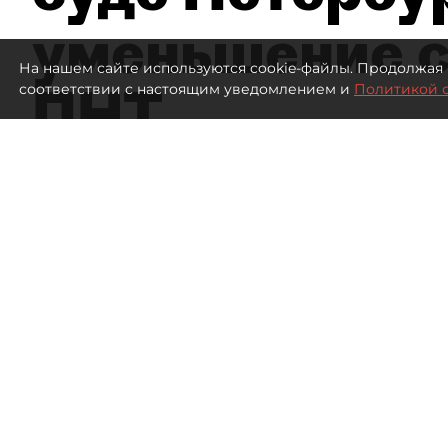
уменьшение с
На нашем сайте используются cookie-файлы. Продолжая 
ПНТ
соответствии с настоящим уведомлением и
Политикой 
1398
просмотров
16:05
Дмитрий Маракулин
07 августа 2026
Все материалы автора
Совладелица АО "Петербургский нефтяной терми
о регистрации ФНС увеличения уставного капит
Спор возник из-за событий, произошедших в кон