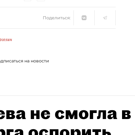
Поделиться:
огозин
дписаться на новости
ва не смогла в
рга оспорить