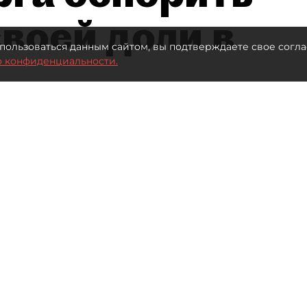
воей доли в
пользоваться данным сайтом, вы подтверждаете свое согла
о конфиденциальности.
Автор фото:
Ваганов Антон / "ДП"
Читайте нас в мессенджере Max
нал" (ПНТ) Елена Васильева проиграла спор
ала компании.
це декабря 2025 года. Тогда МИФНС №15 по