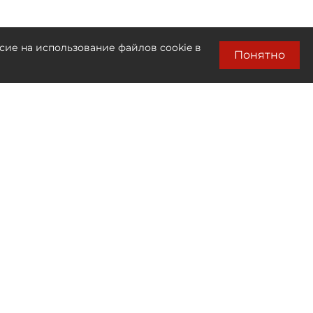
сие на использование файлов cookie в
Понятно
Лента новостей
Только бизнес новости
22:57
Лекарства от рака и гепатита C могут
попасть в список жизненно
необходимых
22:26
Петербурженка получила штраф в 40