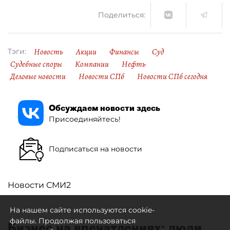
Поделиться:
Новость
Акции
Финансы
Суд
Тэги:
Судебные споры
Компании
Нефть
Деловые новости
Новости СПб
Новости СПб сегодня
Обсуждаем новости здесь
Присоединяйтесь!
Подписаться на новости
Новости СМИ2
На нашем сайте используются cookie-
файлы. Продолжая пользоваться
Бизнес на впечатлениях: люди