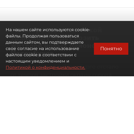
Не метро единым: какой
На нашем сайте используются cookie-
транспорт будет возить
файлы. Продолжая пользоваться
данным сайтом, вы подтверждаете
жителей новых районов
Понятно
свое согласие на использование
Петербурга
файлов cookie в соответствии с
настоящим уведомлением и
Развитие метро в Петербурге отстало
Политикой о конфиденциальности.
от темпов застройки окраин города
07 августа 2026
00:44
257
Читайте нас в мессенджере Max
Дарья Кильцова
Все материалы автора