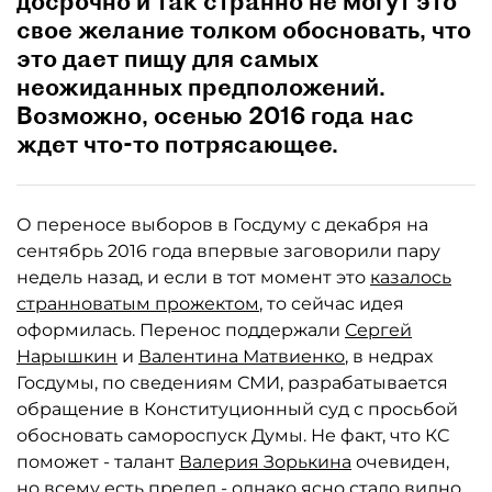
досрочно и так странно не могут это
свое желание толком обосновать, что
это дает пищу для самых
неожиданных предположений.
Возможно, осенью 2016 года нас
ждет что-то потрясающее.
О переносе выборов в Госдуму с декабря на
сентябрь 2016 года впервые заговорили пару
недель назад, и если в тот момент это
казалось
странноватым прожектом
, то сейчас идея
оформилась. Перенос поддержали
Сергей
Нарышкин
и
Валентина Матвиенко
, в недрах
Госдумы, по сведениям СМИ, разрабатывается
обращение в Конституционный суд с просьбой
обосновать самороспуск Думы. Не факт, что КС
поможет - талант
Валерия Зорькина
очевиден,
но всему есть предел - однако ясно стало видно