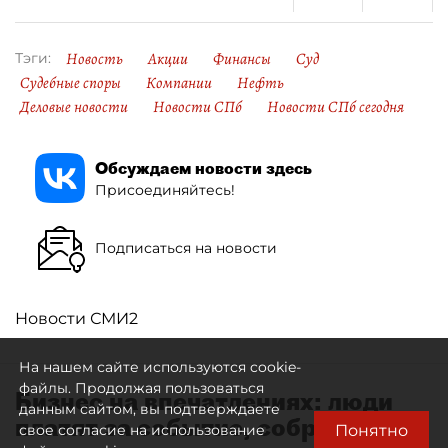
Новость
Акции
Финансы
Суд
Тэги:
Судебные споры
Компании
Нефть
Деловые новости
Новости СПб
Новости СПб сегодня
Обсуждаем новости здесь
Присоединяйтесь!
Подписаться на новости
Новости СМИ2
На нашем сайте используются cookie-
файлы. Продолжая пользоваться
Бизнес на впечатлениях: люди
данным сайтом, вы подтверждаете
платят за событие, собранное
Понятно
свое согласие на использование