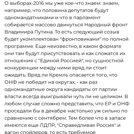
О выборах-2016 мы уже кое-что знаем: знаем,
например, что половина депутатов будут
одномандатниками и что в парламент
собирается массово двинуться Народный фронт
Владимира Путина. То есть следующий созыв
будет укомплектован "фронтовиками" по полной
программе. Еще неизвестно, в каком формате
они там будут присутствовать и как сложатся их
отношения с "Единой Россией", но сущностной
конкуренции между ними вряд ли стоит
ожидать. Вряд ли Кремль опасается того, что
ОНФ не победит на округах, - как раз
одномандатные округа кандидаты от партии
власти всегда выигрывали чуть ли не целиком. В
любом случае сложно представить, что ЕР и ОНФ
проседали бы в декабре настолько уж сильно по
сравнению с сентябрем. Тем более что в запасе
имеются еще ЛДПР, "Справедливая Россия" и
вагон спойлеров, то есть требуемое