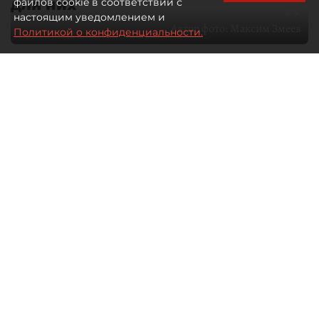
для них
файлов cookie в соответствии с
настоящим уведомлением и
Автор фото:
Максим Змеев
Политикой о конфиденциальности.
04 августа 2026
15:51
3170
Читайте нас в мессенджере Max
dp.ru
Все материалы автора
Летний календарь событий
обогатился во многих регионах.
Сегмент сегодня привлекателен как
для культурных институтов, так и для
бизнеса из "непрофильных" сфер.
Каким должен быть современный
фестиваль, чтобы оставаться
востребованным в условиях высокой
конкуренции, а также почему зритель