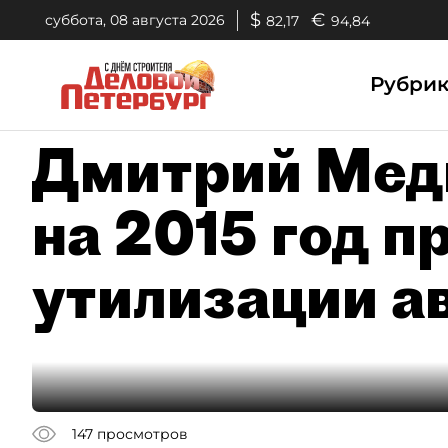
$
€
суббота, 08 августа 2026
82,17
94,84
Рубри
Дмитрий Мед
на 2015 год 
утилизации а
147
просмотров