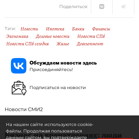
Поделиться:
Новость
Ипотека
Банки
Финансы
Тэги:
Экономика
Деловые новости
Новости СПб
Новости СПб сегодня
Жилье
Девелопмент
Обсуждаем новости здесь
Присоединяйтесь!
Подписаться на новости
Новости СМИ2
На нашем сайте используются cookie-
файлы. Продолжая пользоваться
Бизнес на впечатлениях: люди
данным сайтом, вы подтверждаете