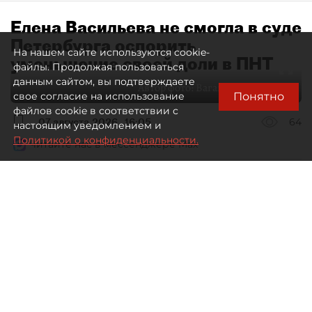
Елена Васильева не смогла в суде
Петербурга оспорить
На нашем сайте используются cookie-
уменьшение своей доли в ПНТ
файлы. Продолжая пользоваться
данным сайтом, вы подтверждаете
Автор фото:
Ваганов Антон / "ДП"
Понятно
свое согласие на использование
файлов cookie в соответствии с
07 августа 2026
16:05
64
настоящим уведомлением и
Политикой о конфиденциальности.
Читайте нас в мессенджере Max
Дмитрий Маракулин
Все материалы автора
Совладелица АО "Петербургский нефтяной
терминал" (ПНТ) Елена Васильева проиграла
спор о регистрации ФНС увеличения уставного
капитала компании.