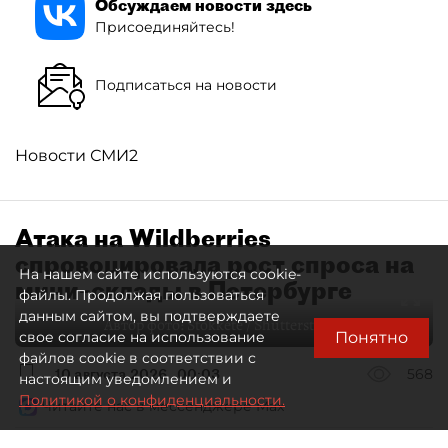
Обсуждаем новости здесь
Присоединяйтесь!
Подписаться на новости
Новости СМИ2
Атака на Wildberries
спровоцировала рост спроса на
На нашем сайте используются cookie-
мини–склады в Петербурге
файлы. Продолжая пользоваться
данным сайтом, вы подтверждаете
Автор фото:
Stokkete / Shutterstock / FOTODOM
Понятно
свое согласие на использование
файлов cookie в соответствии с
10 августа 2026
00:03
568
настоящим уведомлением и
Политикой о конфиденциальности.
Читайте нас в мессенджере Max