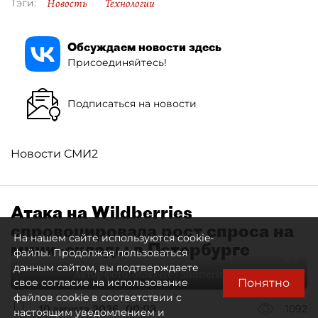
Новость
Технологии
Тэги:
Обсуждаем новости здесь
Присоединяйтесь!
Подписаться на новости
Новости СМИ2
Атака на Wildberries
спровоцировала рост спроса на
На нашем сайте используются cookie-
мини–склады в Петербурге
файлы. Продолжая пользоваться
данным сайтом, вы подтверждаете
Автор фото:
Stokkete / Shutterstock / FOTODOM
Понятно
свое согласие на использование
файлов cookie в соответствии с
10 августа 2026
00:03
1092
настоящим уведомлением и