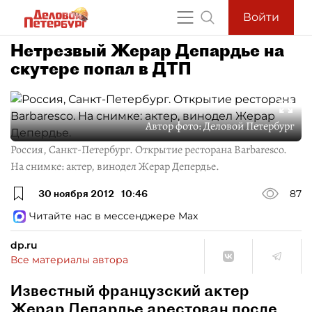
Войти
Нетрезвый Жерар Депардье на
скутере попал в ДТП
Автор фото:
Деловой Петербург
Россия, Санкт-Петербург. Открытие ресторана Barbaresco.
На снимке: актер, винодел Жерар Депердье.
30 ноября 2012
10:46
87
Читайте нас в мессенджере Max
dp.ru
Все материалы автора
Известный французский актер
Жерар Депардье арестован после