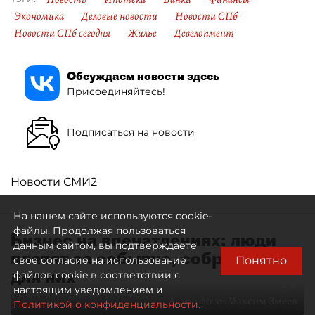
Экономика
Деловые новости
Новости СПб
Новости СПб сегодня
Жилье
Девелопмент
Обсуждаем новости здесь
Присоединяйтесь!
Подписаться на новости
Новости СМИ2
На нашем сайте используются cookie-
файлы. Продолжая пользоваться
Бизнес на впечатлениях: люди
данным сайтом, вы подтверждаете
платят за событие, собранное
Понятно
свое согласие на использование
для них
файлов cookie в соответствии с
настоящим уведомлением и
Автор фото:
Максим Змеев
Политикой о конфиденциальности.