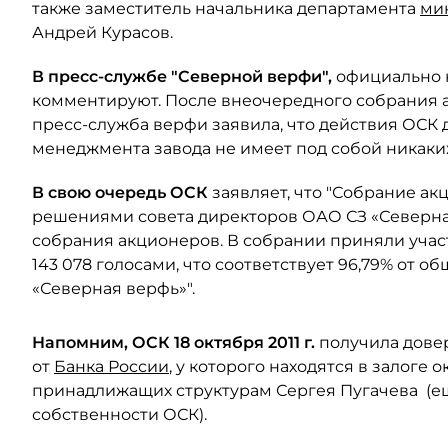
также заместитель начальника департамента
ми
Андрей Курасов.
В пресс-службе "Северной верфи",
официально н
комментируют. После внеочередного собрания а
пресс-служба верфи заявила, что действия ОСК
менеджмента завода не имеет под собой никаки
В свою очередь ОСК
заявляет, что "Собрание ак
решениями совета директоров ОАО СЗ «Северная
собрания акционеров. В собрании приняли учас
143 078 голосами, что соответствует 96,79% от 
«Северная верфь»".
Напомним, ОСК 18 октября 2011 г.
получила дове
от
Банка России
, у которого находятся в залоге 
принадлижащих структурам Сергея Пугачева (ещ
собственности ОСК).