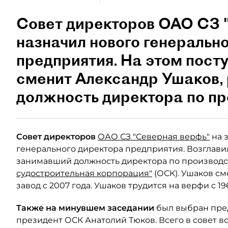
Совет директоров ОАО СЗ 
назначил нового генеральн
предприятия. На этом пост
сменит Александр Ушаков,
должность директора по пр
Совет директоров
ОАО СЗ "Северная верфь"
на 
генерального директора предприятия. Возглави
занимавший должность директора по производс
судостроительная корпорация"
(ОСК). Ушаков с
завод с 2007 года. Ушаков трудится на верфи с 196
Также на минувшем заседании
был выбран пред
президент ОСК Анатолий Тюков. Всего в совет в