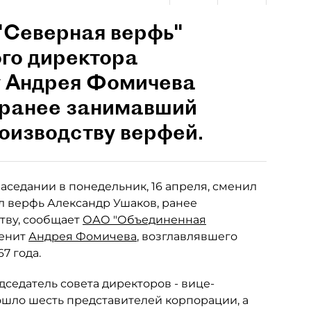
"Северная верфь"
ого директора
у Андрея Фомичева
 ранее занимавший
оизводству верфей.
заседании в понедельник, 16 апреля, сменил
л верфь Александр Ушаков, ранее
тву, сообщает
ОАО "Объединенная
менит
Андрея Фомичева
, возглавлявшего
7 года.
седатель совета директоров - вице-
ошло шесть представителей корпорации, а