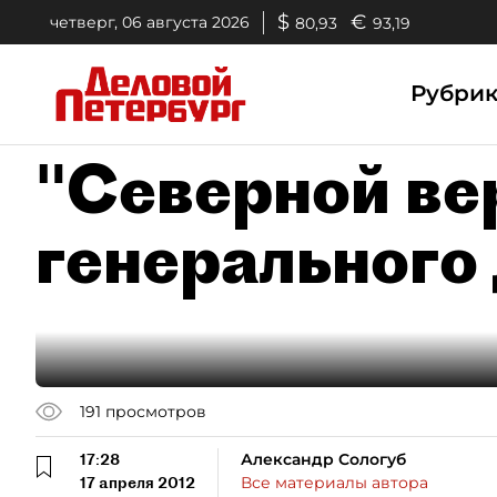
$
€
четверг, 06 августа 2026
80,93
93,19
Рубри
"Северной ве
генерального
191
просмотров
17:28
Александр Сологуб
17 апреля 2012
Все материалы автора