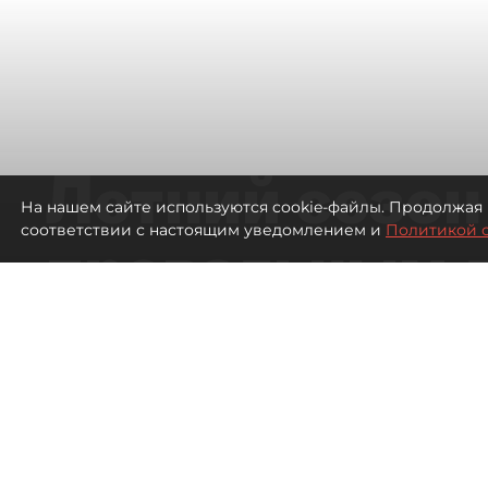
Летний сезон
На нашем сайте используются cookie-файлы. Продолжая 
соответствии с настоящим уведомлением и
Политикой 
провальным 
ресторанов в
Петербурга
508
просмотров