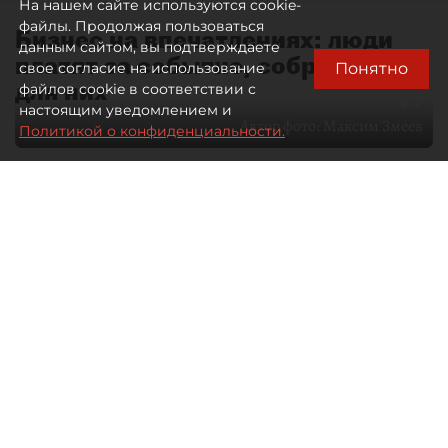
На нашем сайте используются cookie-
файлы. Продолжая пользоваться
Бизнес на впечатлениях: люди
данным сайтом, вы подтверждаете
платят за событие, собранное
Понятно
свое согласие на использование
для них
файлов cookie в соответствии с
настоящим уведомлением и
Автор фото:
Максим Змеев
Политикой о конфиденциальности.
04 августа 2026
15:51
3079
Читайте нас в мессенджере Max
dp.ru
Все материалы автора
Летний календарь событий
обогатился во многих регионах.
Сегмент сегодня привлекателен как
для культурных институтов, так и для
бизнеса из "непрофильных" сфер.
Каким должен быть современный