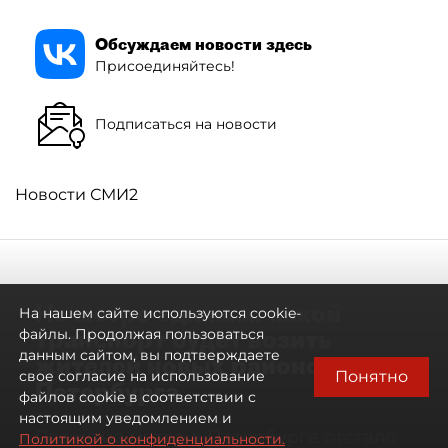
Обсуждаем новости здесь
Присоединяйтесь!
Подписаться на новости
Новости СМИ2
Не метро единым: какой
На нашем сайте используются cookie-
транспорт будет возить
файлы. Продолжая пользоваться
данным сайтом, вы подтверждаете
жителей новых районов
Понятно
свое согласие на использование
Петербурга
файлов cookie в соответствии с
настоящим уведомлением и
Развитие метро в Петербурге отстало
Политикой о конфиденциальности.