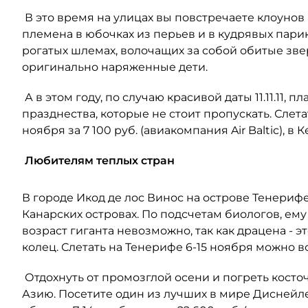
В это время на улицах вы повстречаете клоунов
племена в юбочках из перьев и в кудрявых парик
рогатых шлемах, волочащих за собой обитые зв
оригинально наряженные дети.
А в этом году, по случаю красивой даты 11.11.11
празднества, которые не стоит пропускать. Слет
ноября за 7 100 руб. (авиакомпания Air Baltic), в К
Любителям теплых стран
В городе Икод де лос Винос на острове Тенериф
Канарских островах. По подсчетам биологов, ему 
возраст гиганта невозможно, так как драцена - э
колец. Слетать на Тенерифе 6-15 ноября можно все
Отдохнуть от промозглой осени и погреть кост
Азию. Посетите один из лучших в мире Диснейлен