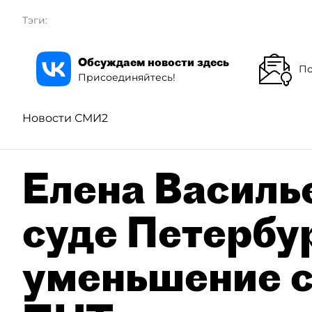
Тэги:
Обсуждаем новости здесь
По
Присоединяйтесь!
Новости СМИ2
Елена Василье
суде Петербу
уменьшение с