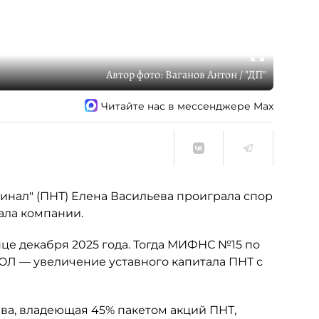
Автор фото:
Ваганов Антон / "ДП"
Читайте нас в мессенджере Max
нал" (ПНТ) Елена Васильева проиграла спор
ала компании.
це декабря 2025 года. Тогда МИФНС №15 по
ЮЛ — увеличение уставного капитала ПНТ с
ьева, владеющая 45% пакетом акций ПНТ,