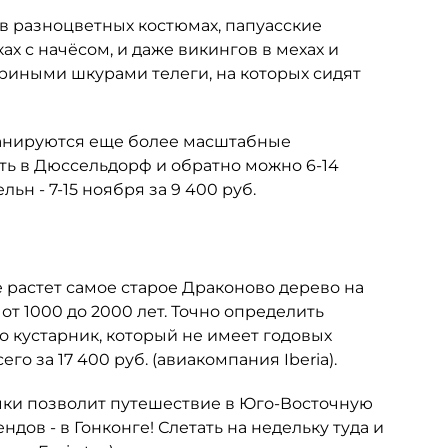
 в разноцветных костюмах, папуасские
ах с начёсом, и даже викингов в мехах и
ериными шкурами телеги, на которых сидят
, планируются еще более масштабные
ать в Дюссельдорф и обратно можно 6-14
ельн - 7-15 ноября за 9 400 руб.
е растет самое старое Драконово дерево на
от 1000 до 2000 лет. Точно определить
то кустарник, который не имеет годовых
го за 17 400 руб. (авиакомпания Iberia).
очки позволит путешествие в Юго-Восточную
дов - в Гонконге! Слетать на недельку туда и