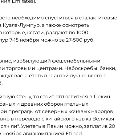
ния Emirates).
сто необходимо спуститься в сталактитовые
 Куала-Лумпур, а также осмотреть
которые, кстати, раздают по 1000
ур 7-15 ноября можно за 27-500 руб.
аполис, изобилующий фешенебельными
и торговыми центрами. Небоскребы, банки,
дут вас. Лететь в Шанхай лучше всего с
.
йскую Стену, то стоит отправиться в Пекин.
иозных и древних оборонительных
ной преграды от северных кочевых народов
словно в переводе с китайского языка Великая
ысяч ли". Улететь в Пекин можно, заплатив 20
6 ноября авиакомпанией Etihad.