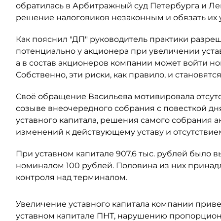
обратилась в Арбитражный суд Петербурга и Ле
решение налоговиков незаконным и обязать их
Как пояснил "ДП" руководитель практики разре
потенциально у акционера при увеличении уста
а в состав акционеров компании может войти н
Собственно, эти риски, как правило, и становят
Своё обращение Васильева мотивировала отсут
созыве внеочередного собрания с повесткой дн
уставного капитала, решения самого собрания а
изменений к действующему уставу и отсутствием
При уставном капитале 907,6 тыс. рублей было
номиналом 100 рублей. Половина из них принадл
контроля над терминалом.
Увеличение уставного капитала компании прив
уставном капитале ПНТ, нарушению пропорцион