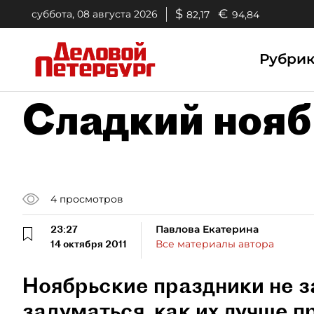
$
€
суббота, 08 августа 2026
82,17
94,84
Рубри
Сладкий нояб
4
просмотров
23:27
Павлова Екатерина
14 октября 2011
Все материалы автора
Ноябрьские праздники не з
задуматься, как их лучше п