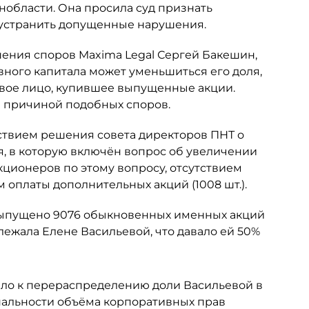
нобласти. Она просила суд признать
 устранить допущенные нарушения.
шения споров Maxima Legal Сергей Бакешин,
вного капитала может уменьшиться его доля,
овое лицо, купившее выпущенные акции.
ся причиной подобных споров.
ствием решения совета директоров ПНТ о
я, в которую включён вопрос об увеличении
кционеров по этому вопросу, отсутствием
 оплаты дополнительных акций (1008 шт.).
 выпущено 9076 обыкновенных именных акций
ежала Елене Васильевой, что давало ей 50%
ело к перераспределению доли Васильевой в
альности объёма корпоративных прав