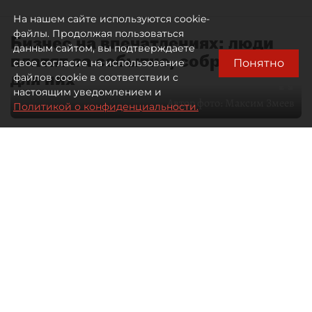
На нашем сайте используются cookie-
файлы. Продолжая пользоваться
Бизнес на впечатлениях: люди
данным сайтом, вы подтверждаете
платят за событие, собранное
Понятно
свое согласие на использование
для них
файлов cookie в соответствии с
настоящим уведомлением и
Автор фото:
Максим Змеев
Политикой о конфиденциальности.
04 августа 2026
15:51
3083
Читайте нас в мессенджере Max
dp.ru
Все материалы автора
Летний календарь событий
обогатился во многих регионах.
Сегмент сегодня привлекателен как
для культурных институтов, так и для
бизнеса из "непрофильных" сфер.