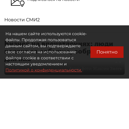
Новости СМИ2
На нашем сайте используются cookie-
файлы. Продолжая пользоваться
Бизнес на впечатлениях: люди
данным сайтом, вы подтверждаете
платят за событие, собранное
Понятно
свое согласие на использование
для них
файлов cookie в соответствии с
настоящим уведомлением и
Автор фото:
Максим Змеев
Политикой о конфиденциальности.
04 августа 2026
15:51
3384
Читайте нас в мессенджере Max
dp.ru
Все материалы автора
Летний календарь событий