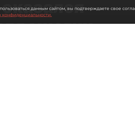
 оказался
пользоваться данным сайтом, вы подтверждаете свое согла
о конфиденциальности.
для многих
 центре
Читайте нас в мессенджере Max