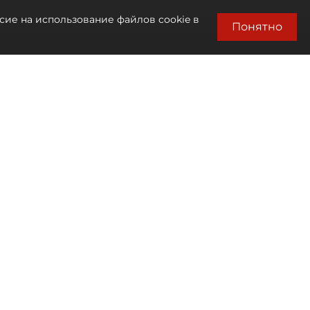
сие на использование файлов cookie в
Понятно
Автор фото:
Мартьян Фролов / "ДП"