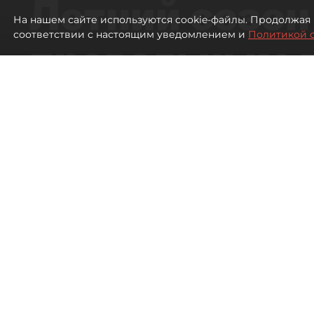
Летний сезон
На нашем сайте используются cookie-файлы. Продолжая 
соответствии с настоящим уведомлением и
Политикой 
провальным 
ресторанов в
Петербурга
291
просмотров
00:00
Дарья Дмитриева
06 августа 2026
Все материалы автора