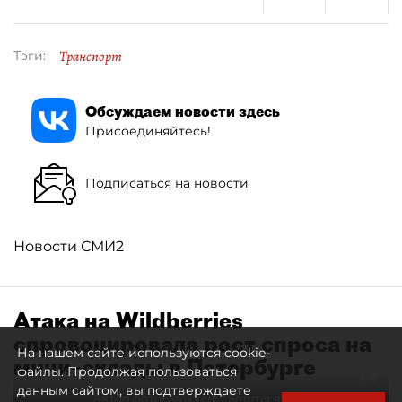
Транспорт
Тэги:
Обсуждаем новости здесь
Присоединяйтесь!
Подписаться на новости
Новости СМИ2
Атака на Wildberries
спровоцировала рост спроса на
На нашем сайте используются cookie-
мини–склады в Петербурге
файлы. Продолжая пользоваться
данным сайтом, вы подтверждаете
Автор фото:
Stokkete / Shutterstock / FOTODOM