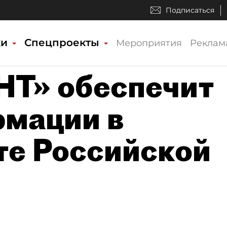
Подписаться
ки
Спецпроекты
Мероприятия
Реклам
НТ» обеспечит
рмации в
те Российской