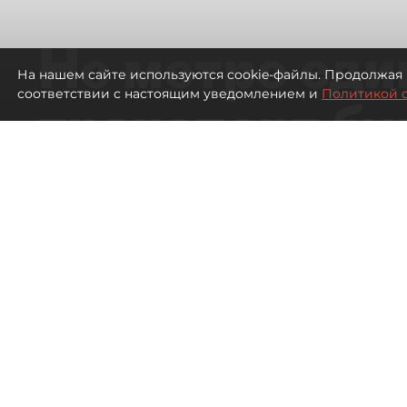
Не метро еди
На нашем сайте используются cookie-файлы. Продолжая 
соответствии с настоящим уведомлением и
Политикой 
транспорт бу
жителей нов
Петербурга
Развитие метро в Петербурге отстал
города
472
просмотров