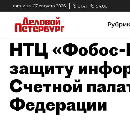
$
€
пятница, 07 августа 2026
81,41
94,06
Рубри
НТЦ «Фобос-
защиту инфо
Счетной пала
Федерации