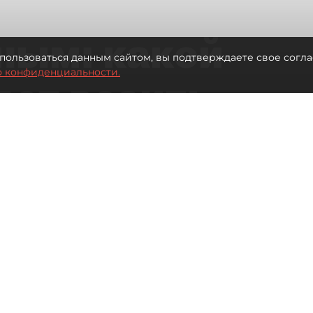
ным: какой
пользоваться данным сайтом, вы подтверждаете свое согла
о конфиденциальности.
дет возить
ых районов
о от темпов застройки окраин
Читайте нас в мессенджере Max