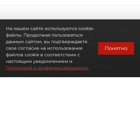
Дефицитный премиум: сотый
На нашем сайте используются cookie-
бензин исчез с АЗС в
файлы. Продолжая пользоваться
данным сайтом, вы подтверждаете
Петербурге
Понятно
свое согласие на использование
файлов cookie в соответствии с
Автозаправочные станции в
настоящим уведомлением и
Петербурге остались без бензина
Политикой о конфиденциальности.
АИ-100
07 августа 2026
00:01
1812
Читайте нас в мессенджере Max
Антон Хлыщенко
Все материалы автора