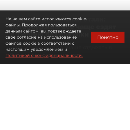
Самостоятельными стали:
На нашем сайте используются cookie-
петербуржцы всё чаще ездят
файлы. Продолжая пользоваться
данным сайтом, вы подтверждаете
в Турцию без покупки туров
Понятно
свое согласие на использование
файлов cookie в соответствии с
Петербуржцы стали чаще отдыхать в
настоящим уведомлением и
Турции без покупки туров
Политикой о конфиденциальности.
08 августа 2026
00:05
2668
Читайте нас в мессенджере Max
Дарья Дмитриева
Все материалы автора
Автор фото:
Михаил Тихонов / "ДП"
Петербуржцы стали чаще