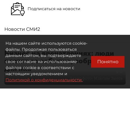
Подписаться на новости
Новости СМИ2
На нашем сайте используются cookie-
файлы. Продолжая пользоваться
Бизнес на впечатлениях: люди
данным сайтом, вы подтверждаете
платят за событие, собранное
Понятно
свое согласие на использование
для них
файлов cookie в соответствии с
настоящим уведомлением и
Автор фото:
Максим Змеев
Политикой о конфиденциальности.
04 августа 2026
15:51
4252
Читайте нас в мессенджере Max
dp.ru
Все материалы автора