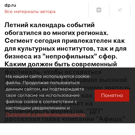
dp.ru
Все материалы автора
Летний календарь событий
обогатился во многих регионах.
Сегмент сегодня привлекателен как
для культурных институтов, так и для
бизнеса из "непрофильных" сфер.
Каким должен быть современный
фестиваль, чтобы оставаться
На нашем сайте используются cookie-
востребованным в условиях высокой
файлы. Продолжая пользоваться
конкуренции, а также почему зритель
данным сайтом, вы подтверждаете
стал требовательнее и как
Понятно
свое согласие на использование
персонализация влияет на
файлов cookie в соответствии с
настоящим уведомлением и
устойчивость форматов, "ДП"
Политикой о конфиденциальности.
рассказал глава компании "Афиша"
Евгений Сидоров.