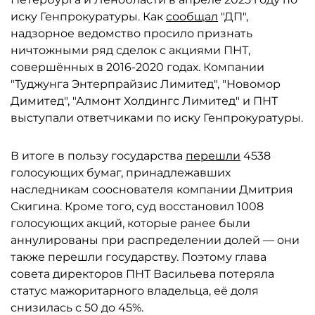
иску Генпрокуратуры. Как
сообщал
"ДП",
надзорное ведомство просило признать
ничтожными ряд сделок с акциями ПНТ,
совершённых в 2016-2020 годах. Компании
"Туджунга Энтерпрайзис Лимитед", "Новомор
Димитед", "Алмонт Холдингс Лимитед" и ПНТ
выступали ответчиками по иску Генпрокуратуры.
В итоге в пользу государства
перешли
4538
голосующих бумаг, принадлежавших
наследникам сооснователя компании Дмитрия
Скигина. Кроме того, суд восстановил 1008
голосующих акций, которые ранее были
аннулированы при распределении долей — они
также перешли государству. Поэтому глава
совета директоров ПНТ Васильева потеряла
статус мажоритарного владельца, её доля
снизилась с 50 до 45%.