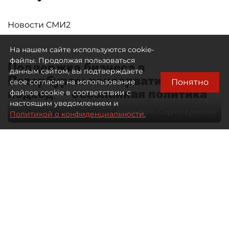
Новости СМИ2
На нашем сайте используются cookie-
файлы. Продолжая пользоваться
Поддержка бизнеса в
данным сайтом, вы подтверждаете
Петербурге: консервативный
Понятно
свое согласие на использование
подход — осознанная политика
файлов cookie в соответствии с
настоящим уведомлением и
Автор фото:
Сергей Ермохин
Политикой о конфиденциальности.
27 мая 2026
12:34
3883
Читайте нас в мессенджере Max
Евгения Иванова
Все материалы автора
Через общественные советы
в Петербурге сегодня проходит