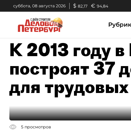
$
€
суббота, 08 августа 2026
82,17
94,84
Рубри
К 2013 году в
построят 37 
для трудовых
5
просмотров