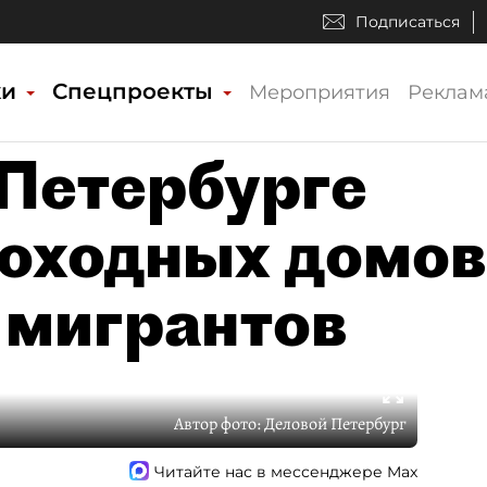
Подписаться
ки
Спецпроекты
Мероприятия
Реклам
 Петербурге
доходных домов
 мигрантов
Автор фото:
Деловой Петербург
Читайте нас в мессенджере Max