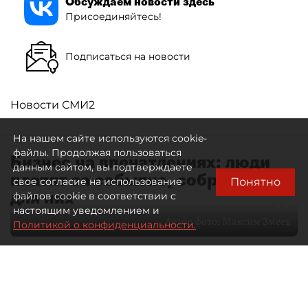
Обсуждаем новости здесь
Присоединяйтесь!
Подписаться на новости
Новости СМИ2
На нашем сайте используются cookie-
файлы. Продолжая пользоваться
Бизнес на впечатлениях: люди
данным сайтом, вы подтверждаете
платят за событие, собранное
Понятно
свое согласие на использование
для них
файлов cookie в соответствии с
настоящим уведомлением и
Автор фото:
Максим Змеев
Политикой о конфиденциальности.
04 августа 2026
15:51
4692
Читайте нас в мессенджере Max
dp.ru