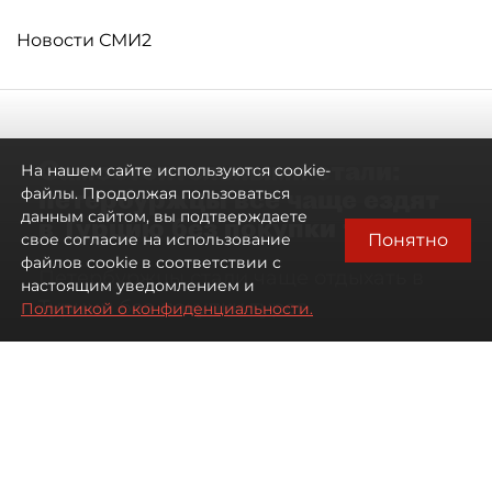
Новости СМИ2
Самостоятельными стали:
На нашем сайте используются cookie-
петербуржцы всё чаще ездят
файлы. Продолжая пользоваться
данным сайтом, вы подтверждаете
в Турцию без покупки туров
Понятно
свое согласие на использование
файлов cookie в соответствии с
Петербуржцы стали чаще отдыхать в
настоящим уведомлением и
Турции без покупки туров
Политикой о конфиденциальности.
08 августа 2026
00:05
2256
Читайте нас в мессенджере Max
Дарья Дмитриева
Все материалы автора