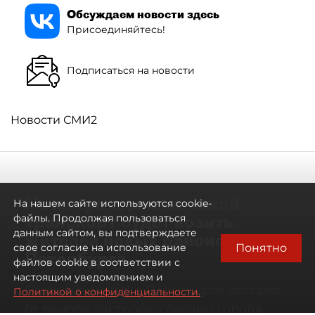
Обсуждаем новости здесь
Присоединяйтесь!
Подписаться на новости
Новости СМИ2
Не метро единым: какой
На нашем сайте используются cookie-
транспорт будет возить
файлы. Продолжая пользоваться
данным сайтом, вы подтверждаете
жителей новых районов
Понятно
свое согласие на использование
Петербурга
файлов cookie в соответствии с
настоящим уведомлением и
Развитие метро в Петербурге отстало
Политикой о конфиденциальности.
от темпов застройки окраин города