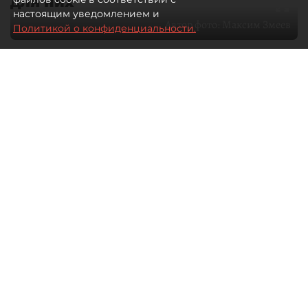
для них
настоящим уведомлением и
Автор фото:
Максим Змеев
Политикой о конфиденциальности.
04 августа 2026
15:51
936
Читайте нас в мессенджере Max
dp.ru
Все материалы автора
Летний календарь событий
обогатился во многих регионах.
Сегмент сегодня привлекателен как
для культурных институтов, так и для
бизнеса из "непрофильных" сфер.
Каким должен быть современный
фестиваль, чтобы оставаться
востребованным в условиях высокой
конкуренции, а также почему зритель