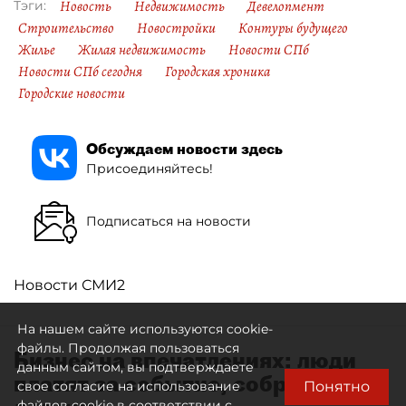
Новость
Недвижимость
Девелопмент
Тэги:
Строительство
Новостройки
Контуры будущего
Жилье
Жилая недвижимость
Новости СПб
Новости СПб сегодня
Городская хроника
Городские новости
Обсуждаем новости здесь
Присоединяйтесь!
Подписаться на новости
Новости СМИ2
На нашем сайте используются cookie-
файлы. Продолжая пользоваться
Бизнес на впечатлениях: люди
данным сайтом, вы подтверждаете
платят за событие, собранное
Понятно
свое согласие на использование
файлов cookie в соответствии с