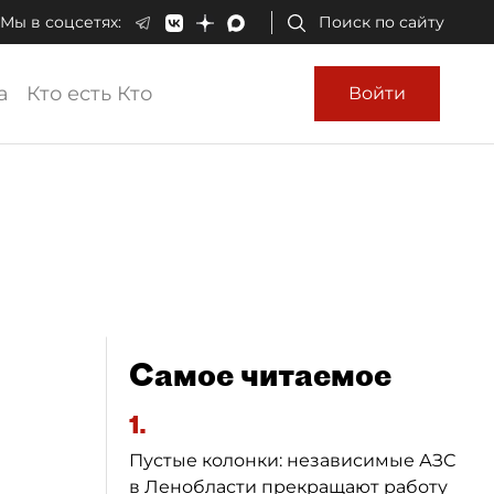
Мы в соцсетях:
Поиск по сайту
а
Кто есть Кто
Войти
Самое читаемое
1.
Пустые колонки: независимые АЗС
в Ленобласти прекращают работу