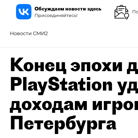
Обсуждаем новости здесь
По
Присоединяйтесь!
Новости СМИ2
Конец эпохи д
PlayStation у
доходам игро
Петербурга