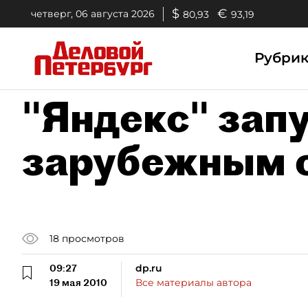
$
€
четверг, 06 августа 2026
80,93
93,19
Рубри
"Яндекс" запу
зарубежным 
18
просмотров
09:27
dp.ru
19 мая 2010
Все материалы автора