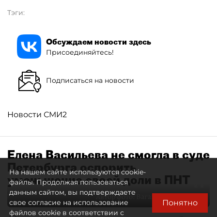
Тэги:
Обсуждаем новости здесь
Присоединяйтесь!
Подписаться на новости
Новости СМИ2
Елена Васильева не смогла в суде
Петербурга оспорить
На нашем сайте используются cookie-
уменьшение своей доли в ПНТ
файлы. Продолжая пользоваться
данным сайтом, вы подтверждаете
Автор фото:
Ваганов Антон / "ДП"
Понятно
свое согласие на использование
файлов cookie в соответствии с