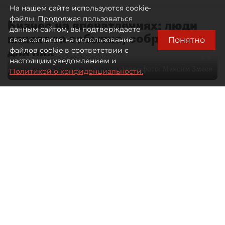
На нашем сайте используются cookie-
файлы. Продолжая пользоваться
Бизнес на впечатлениях: люди
данным сайтом, вы подтверждаете
платят за событие, собранное
Понятно
свое согласие на использование
для них
файлов cookie в соответствии с
настоящим уведомлением и
Автор фото:
Максим Змеев
Политикой о конфиденциальности.
04 августа 2026
15:51
472
Читайте нас в мессенджере Max
dp.ru
Все материалы автора
Летний календарь событий
обогатился во многих регионах.
Сегмент сегодня привлекателен как
для культурных институтов, так и для
бизнеса из "непрофильных" сфер.