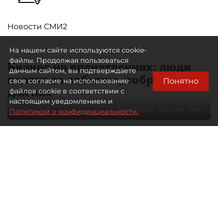
Новости СМИ2
На нашем сайте используются cookie-
файлы. Продолжая пользоваться
Бизнес на впечатлениях: люди
данным сайтом, вы подтверждаете
платят за событие, собранное
Понятно
свое согласие на использование
для них
файлов cookie в соответствии с
настоящим уведомлением и
Автор фото:
Максим Змеев
Политикой о конфиденциальности.
04 августа 2026
15:51
3236
Читайте нас в мессенджере Max
dp.ru
Все материалы автора
Летний календарь событий
обогатился во многих регионах.