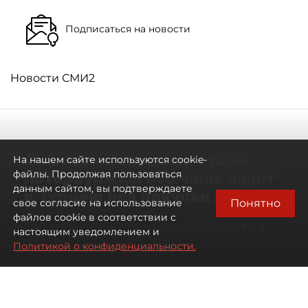
Подписаться на новости
Новости СМИ2
Самостоятельными стали:
На нашем сайте используются cookie-
петербуржцы всё чаще ездят
файлы. Продолжая пользоваться
данным сайтом, вы подтверждаете
в Турцию без покупки туров
Понятно
свое согласие на использование
файлов cookie в соответствии с
Петербуржцы стали чаще отдыхать в
настоящим уведомлением и
Турции без покупки туров
Политикой о конфиденциальности.
08 августа 2026
00:05
110