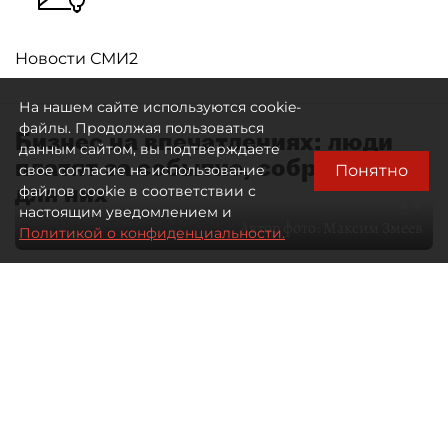
Новости СМИ2
На нашем сайте используются cookie-
файлы. Продолжая пользоваться
Бизнес на впечатлениях: люди
данным сайтом, вы подтверждаете
платят за событие, собранное
Понятно
свое согласие на использование
для них
файлов cookie в соответствии с
настоящим уведомлением и
Автор фото:
Максим Змеев
Политикой о конфиденциальности.
04 августа 2026
15:51
4269
Читайте нас в мессенджере Max
dp.ru
Все материалы автора
Летний календарь событий
обогатился во многих регионах.