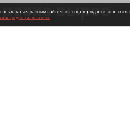
 резко вырос
пользоваться данным сайтом, вы подтверждаете свое согла
о конфиденциальности.
теку вопреки
вкам
Читайте нас в мессенджере Max
а на ипотеку в
снижение процентных