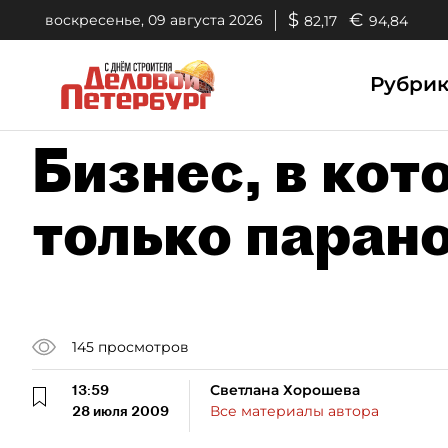
$
€
воскресенье, 09 августа 2026
82,17
94,84
Рубри
Бизнес, в ко
только паран
145
просмотров
13:59
Светлана Хорошева
28 июля 2009
Все материалы автора