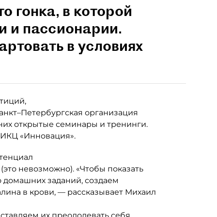
о гонка, в которой
и и пассионарии.
тартовать в условиях
тиций,
Санкт–Петербургская организация
 них открытые семинары и тренинги.
 ИКЦ «Инновация».
отенциал
(это невозможно). «Чтобы показать
о домашних заданий, создаем
лина в крови, — рассказывает Михаил
ставляем их преодолевать себя,