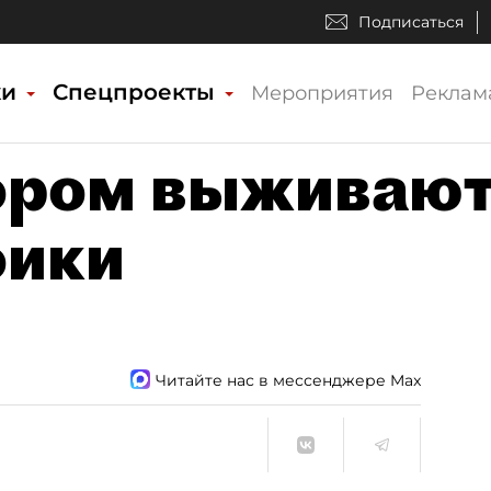
Подписаться
ки
Спецпроекты
Мероприятия
Реклам
тором выживаю
оики
Читайте нас в мессенджере Max