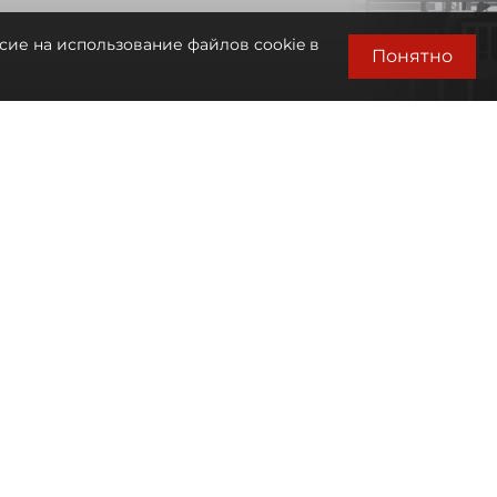
сие на использование файлов cookie в
Понятно
Автор фото:
Сергей Ермохин / "ДП"
Лента новостей