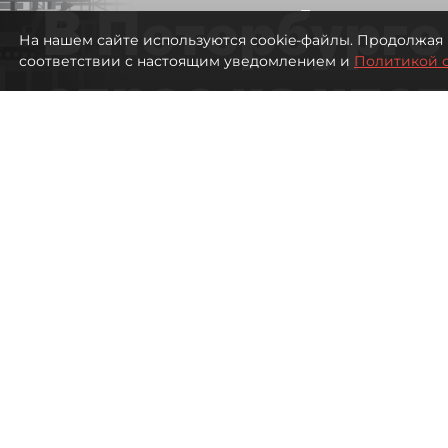
В Петербурге
На нашем сайте используются cookie-файлы. Продолжая 
соответствии с настоящим уведомлением и
Политикой 
спрос на ипо
высоким ста
507
просмотров
00:05
Евгений Петров
09 августа 2026
Все материалы автора
Банки заметили рост спрос
Петербурге. Несмотря на 