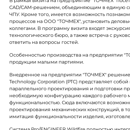
В рамках визита на предприятие "ТОЧМЕХ" посе
CAD/CAM-решением, объединяющим в единую сис
ЧПУ. Кроме того, имеется возможность познаком
процессов на ООО "ТОЧМЕХ", установить деловы
коллегами. В программу визита входят экскурс
технологического бюро, а также встреча с руко
ответить на вопросы гостей.
Особенностью производства на предприятии "Т
продукции малыми партиями.
Внедренное на предприятии "ТОЧМЕХ" решение 
Technology Corporation (PTC) представляет соб
параллельного проектирования и подготовки пр
необходимую конфигурацию каждого рабочего ме
функциональностью. Сюда включаются возможн
проектирования механических конструкций, в т
имитация функциональности изделия, изготов
Система Pro/ENGINEER Wildfire полностью инт