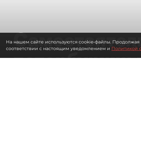
Самостоятел
На нашем сайте используются cookie-файлы. Продолжая 
соответствии с настоящим уведомлением и
Политикой 
петербуржцы
ездят в Турц
покупки туро
Петербуржцы стали чаще отдыхать в
215
просмотров