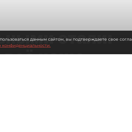
ьными стали:
пользоваться данным сайтом, вы подтверждаете свое согла
о конфиденциальности.
 всё чаще
ию без
в
 Турции без покупки туров
Читайте нас в мессенджере Max