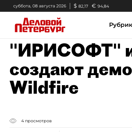
$
€
суббота, 08 августа 2026
82,17
94,84
Рубри
"ИРИСОФТ" и
создают демо
Wildfire
4
просмотров