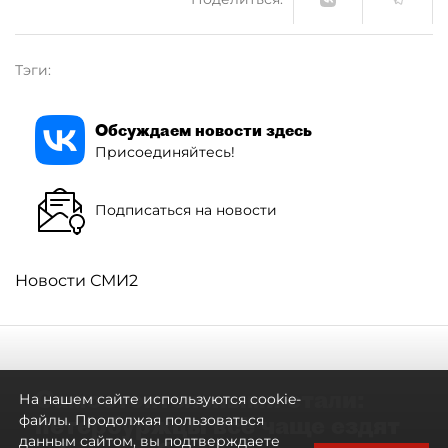
Тэги:
Обсуждаем новости здесь
Присоединяйтесь!
Подписаться на новости
Новости СМИ2
Самостоятельными стали:
На нашем сайте используются cookie-
петербуржцы всё чаще ездят
файлы. Продолжая пользоваться
данным сайтом, вы подтверждаете