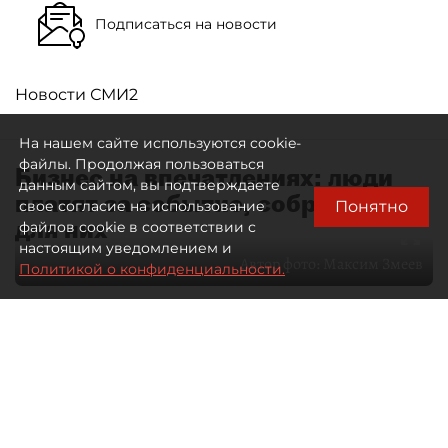
Подписаться на новости
Новости СМИ2
На нашем сайте используются cookie-
файлы. Продолжая пользоваться
Бизнес на впечатлениях: люди
данным сайтом, вы подтверждаете
платят за событие, собранное
Понятно
свое согласие на использование
для них
файлов cookie в соответствии с
настоящим уведомлением и
Автор фото:
Максим Змеев
Политикой о конфиденциальности.
04 августа 2026
15:51
3388
Читайте нас в мессенджере Max
dp.ru
Все материалы автора