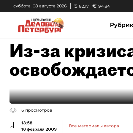
$
€
суббота, 08 августа 2026
82,17
94,84
Рубри
Из-за кризис
освобождаетс
6
просмотров
13:58
Все материалы автора
18 февраля 2009