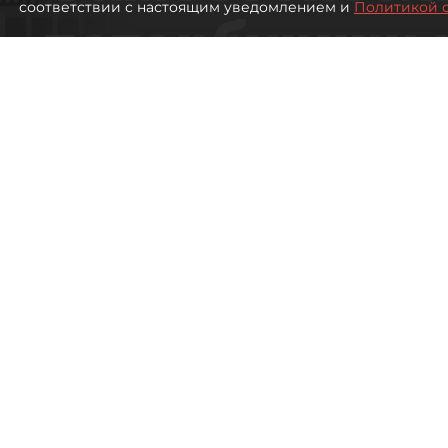
соответствии с настоящим уведомлением и
Политикой 
петербуржцы
ездят в Турц
покупки туро
Петербуржцы стали чаще отдыхать в
2485
просмотров
00:05
Дарья Дмитриева
08 августа 2026
Все материалы автора