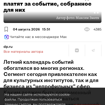
платят за событие, собранное
для них
Автор фото:
Максим Змеев
04 августа 2026
15:51
4385
Читайте нас в мессенджере Max
dp.ru
Все материалы автора
Летний календарь событий
обогатился во многих регионах.
Сегмент сегодня привлекателен как
для культурных институтов, так и для
бизнеса из "непрофильных" сфер.
Каким должен быть современный
На нашем сайте используются cookie-
фестиваль, чтобы оставаться
файлы. Продолжая пользоваться
востребованным в условиях высокой
данным сайтом, вы подтверждаете