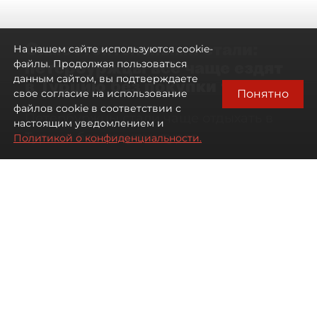
Самостоятельными стали:
На нашем сайте используются cookie-
петербуржцы всё чаще ездят
файлы. Продолжая пользоваться
данным сайтом, вы подтверждаете
в Турцию без покупки туров
Понятно
свое согласие на использование
файлов cookie в соответствии с
Петербуржцы стали чаще отдыхать в
настоящим уведомлением и
Турции без покупки туров
Политикой о конфиденциальности.
08 августа 2026
00:05
642
Читайте нас в мессенджере Max
Дарья Дмитриева
Все материалы автора
Автор фото:
Михаил Тихонов / "ДП"