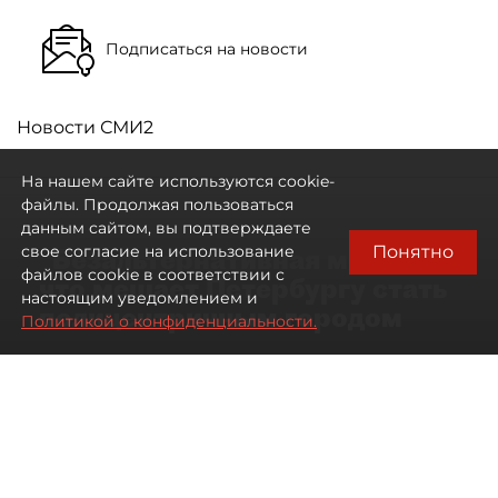
Подписаться на новости
Новости СМИ2
На нашем сайте используются cookie-
файлы. Продолжая пользоваться
данным сайтом, вы подтверждаете
Понятно
свое согласие на использование
"Безальтернативная модель":
файлов cookie в соответствии с
что мешает Петербургу стать
настоящим уведомлением и
полицентричным городом
Политикой о конфиденциальности.
Районы массовой застройки в
Петербурге стали развиваться
неравномерно
08 августа 2026
00:10
109