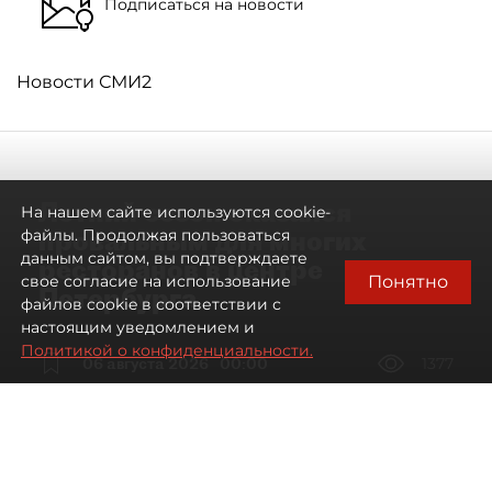
Подписаться на новости
Новости СМИ2
Летний сезон оказался
На нашем сайте используются cookie-
провальным для многих
файлы. Продолжая пользоваться
данным сайтом, вы подтверждаете
ресторанов в центре
Понятно
свое согласие на использование
Петербурга
файлов cookie в соответствии с
настоящим уведомлением и
Политикой о конфиденциальности.
06 августа 2026
00:00
1377
Читайте нас в мессенджере Max
Дарья Дмитриева
Все материалы автора