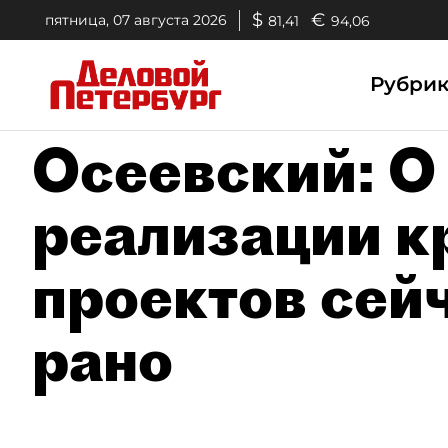
$
€
пятница, 07 августа 2026
81,41
94,06
Рубри
Осеевский: О
реализации к
проектов сей
рано