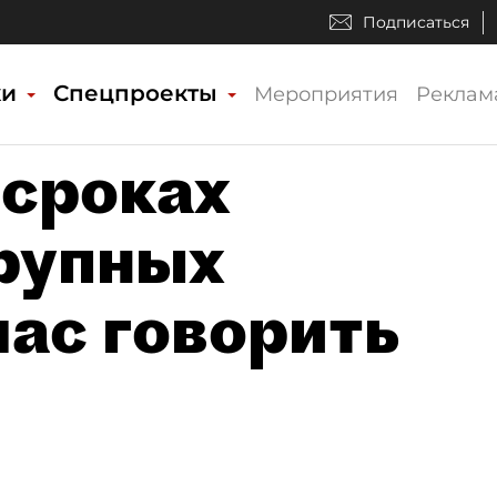
Подписаться
ки
Спецпроекты
Мероприятия
Реклам
 сроках
рупных
час говорить