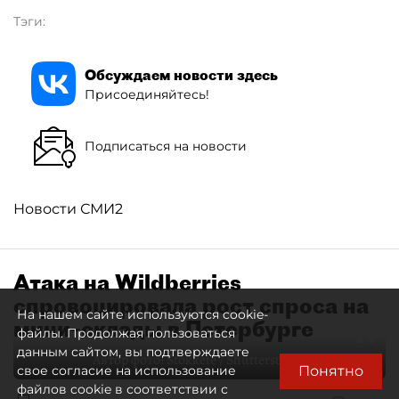
Тэги:
Обсуждаем новости здесь
Присоединяйтесь!
Подписаться на новости
Новости СМИ2
Атака на Wildberries
спровоцировала рост спроса на
На нашем сайте используются cookie-
мини–склады в Петербурге
файлы. Продолжая пользоваться
данным сайтом, вы подтверждаете
Автор фото:
Stokkete / Shutterstock / FOTODOM
Понятно
свое согласие на использование
файлов cookie в соответствии с