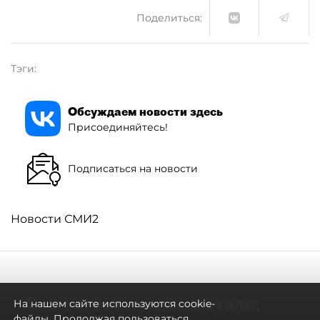
Поделиться:
Тэги:
Обсуждаем новости здесь
Присоединяйтесь!
Подписаться на новости
Новости СМИ2
Самостоятельными стали:
На нашем сайте используются cookie-
файлы. Продолжая пользоваться